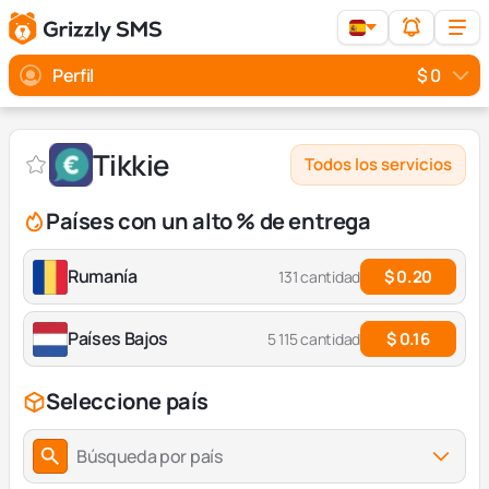
Perfil
$ 0
Tikkie
Todos los servicios
Países con un alto % de entrega
Rumanía
$ 0.20
131 cantidad
Países Bajos
$ 0.16
5 115 cantidad
Seleccione país
Búsqueda por país