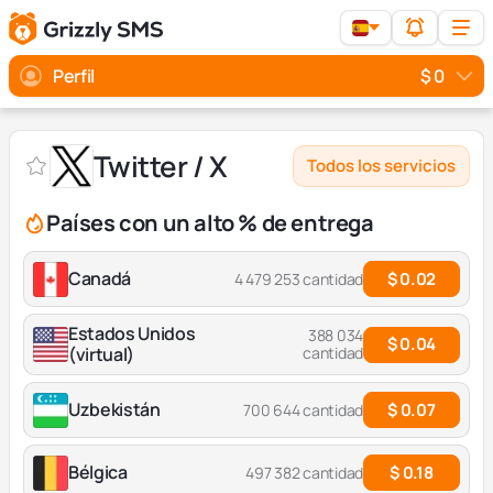
Perfil
$ 0
Twitter / X
Todos los servicios
Países con un alto % de entrega
Canadá
$ 0.02
4 479 253 cantidad
Estados Unidos
388 034
$ 0.04
(virtual)
cantidad
Uzbekistán
$ 0.07
700 644 cantidad
Bélgica
$ 0.18
497 382 cantidad