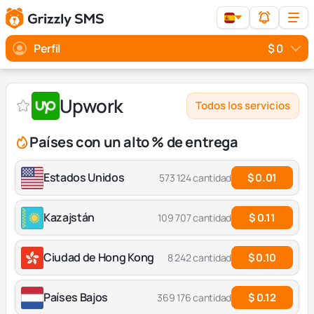
Perfil
$ 0
Upwork
Todos los servicios
Países con un alto % de entrega
Estados Unidos
$ 0.01
573 124 cantidad
Kazajstán
$ 0.11
109 707 cantidad
Ciudad de Hong Kong
$ 0.10
8 242 cantidad
Países Bajos
$ 0.12
369 176 cantidad