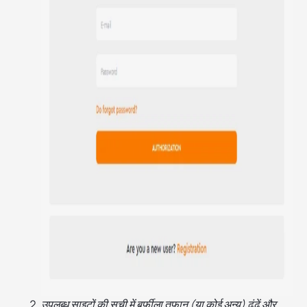
उपलब्ध साइटों की सूची में बर्फ़ीला तूफ़ान (या कोई अन्य) ढूंढें और