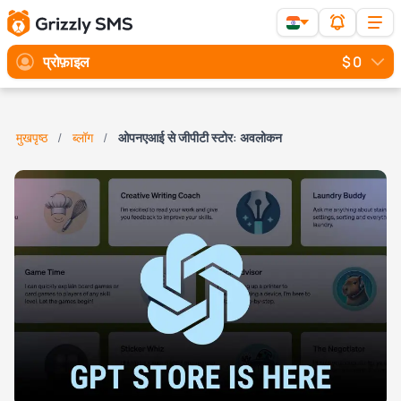
प्रोफ़ाइल
$ 0
मुखपृष्ठ
ब्लॉग
ओपनएआई से जीपीटी स्टोर: अवलोकन