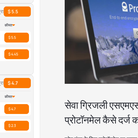
रा
$ 5.5
कीमत
$ 5.5
$ 4.45
रा
$ 4.7
कीमत
सेवा ग्रिजली एसएमएस
$ 4.7
प्रोटॉनमेल कैसे दर्ज क
$ 2.3