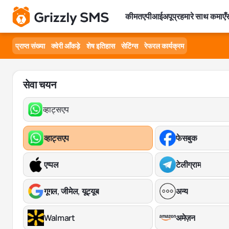
कीमत
एपीआई
अपूप्र
हमारे साथ कमाएँ
स
प्राप्त संख्या
क्वेरी आँकड़े
शेष इतिहास
सेटिंग्स
रेफरल कार्यक्रम
सेवा चयन
व्हाट्सएप
व्हाट्सएप
फेसबुक
एप्पल
टेलीग्राम
गूगल, जीमेल, यूट्यूब
अन्य
Walmart
अमेज़न