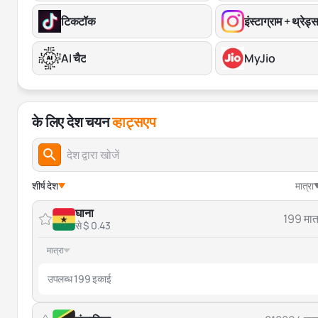
टिकटॉक
इंस्टाग्राम + थ्रेड्
AI चैट
MyJio
के लिए देश चयन
व्हाट्सएप
शीर्ष देश
मात्रा
घाना
199 मात्
से $ 0.43
मात्रा
उपलब्ध 199 इकाई