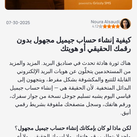
Noura Alsaudi
07-30-2025
4.12
كيفية إنشاء حساب جيميل مجهول بدون
رقمك الحقيقي أو هويتك
هناك ثورة هادئة تحدث في صناديق البريد. المزيد والمزيد
من المستخدمين يتخلّون عن هويات البريد الإلكتروني
القابلة للتتبع والمكشوفة بشكل مفرط، ويتجهون إلى
البدائل المتخفية. لأن الحقيقة هي — إنشاء حساب جيميل
قياسي اليوم يشبه تسليم جوجل نسخة من جواز سفرك،
ورقم هاتفك، وسجل متصفحك ملفوفة بشريط رقمي
أنيق.
لكن ماذا لو كان بإمكانك إنشاء حساب جيميل مجهول
؟
واحد لا يتطلب رقم هاتفك، ولا اسمك الحقيقي، ولا أي