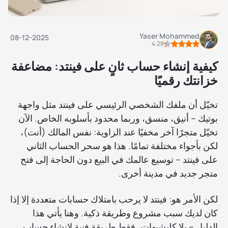
Yaser Mohammed
08-12-2025
4.28
كيفية إنشاء حساب ثانٍ على فينتد: مضاعفة
خزانتك رقميًا
تخيّل أن ملفك الشخصي الرئيسي على فينتد مثل واجهة
بوتيك – أنيق، منسق، وربما محدود بأسلوبه الخاص. الآن
تخيّل متجرًا آخر مخفيًا عند الزاوية: نفس المالك (أنت)،
لكن بأجواء مختلفة تمامًا. هذا هو سحر الحساب الثاني
على فينتد – توسيع عالمك في البيع دون الحاجة إلى فتح
متجر جديد في مدينة أخرى.
لكن الأمر هو: فينتد لا يرحب بامتلاك حسابات متعددة إلا إذا
كان لديك سبب مشروع وطريقة ذكية. وهنا يأتي هذا
الدليل – بلا كليشيهات، فقط طريقة فنية لإنشاء حساب