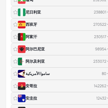
尼日利亚
238801
西班牙
270522
阿富汗
230517
阿尔巴尼亚
98954
阿尔及利亚
233072
ساموا الأمريكية
80
安哥拉
142262
安圭拉
12432