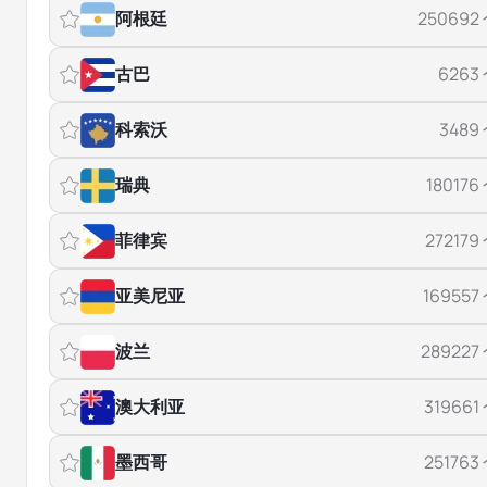
阿根廷
250692
古巴
6263
科索沃
3489
瑞典
180176
菲律宾
272179
亚美尼亚
169557
波兰
289227
澳大利亚
319661
墨西哥
251763