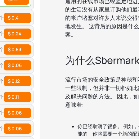
通用的在线市场已经坚定地进
的生活没有从家里订购他们最喜欢
的帐户堵塞对许多人来说变得
 个
$ 0.4
地发生。 这背后的原因是什
 个
$ 0.24
案。
 个
$ 0.53
为什么Sberma
 个
$ 0.06
流行市场的安全政策是神秘和
 个
$ 0.12
一些限制，但并非一切都如此
及解决问题的方法。 因此，如果
 个
$ 0.11
意味着:
 个
$ 0.06
你已经取消了很多。 例如，
 个
$ 0.06
能的，你将需要一个新的配