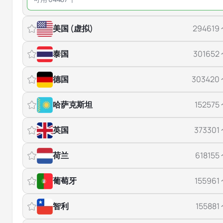
美国 (虚拟)
294619
泰国
301652
德国
303420
哈萨克斯坦
152575
英国
373301
荷兰
618155
葡萄牙
155961
智利
155881