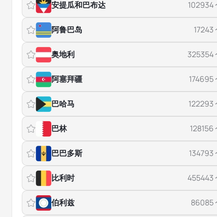
安提瓜和巴布达
102934
阿鲁巴岛
17243
奥地利
325354
阿塞拜疆
174695
巴哈马
122293
巴林
128156
巴巴多斯
134793
比利时
455443
伯利兹
86085