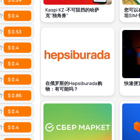
Kaspi KZ-不可阻挡的哈萨
您可以
 个
克"独角兽"
坦SIM
$ 0.4
 个
$ 0.53
 个
$ 0.4
 个
$ 0.4
 个
$ 0.4
在俄罗斯的Hepsiburada购
快速便宜
物：有可能吗？
 个
$ 0.86
 个
$ 0.4
 个
$ 0.4