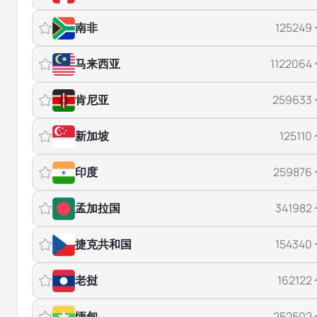
南非
125249
马来西亚
1122064
肯尼亚
259633
新加坡
125110
印度
259876
孟加拉国
341982
捷克共和国
154340
老挝
162122
缅甸
252502