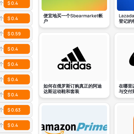
 个
$ 0.4
便宜地买一个Sbearmarket帐
Laza
 个
$ 0.4
户
登记的
 个
$ 0.59
 个
$ 0.4
 个
$ 0.4
 个
$ 0.4
如何在俄罗斯订购真正的阿迪
在哪里
达斯运动鞋和套装
与交付
 个
$ 0.4
 个
$ 0.63
 个
$ 0.4