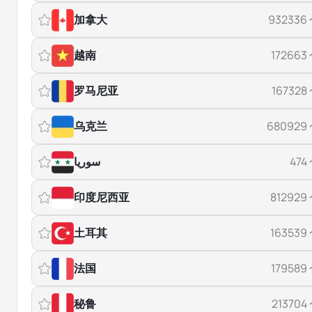
加拿大
932336
越南
172663
罗马尼亚
167328
乌克兰
680929
سوريا
474
印度尼西亚
812929
土耳其
163539
法国
179589
秘鲁
213704