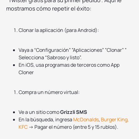
“Twister gratis para su primer pedido”. Aquí le
mostramos cómo repetir el éxito:
Clonar la aplicación (para Android):
Vaya a “Configuración” ”Aplicaciones” ”Clonar” ”
Selecciona “Sabroso y listo”.
En iOS, usa programas de terceros como App
Cloner
Compra un número virtual:
Ve a un sitio como
Grizzli SMS
En la búsqueda, ingresa
McDonalds
,
Burger King,
KFC
→ Pagar el número (entre 5 y 15 rublos).