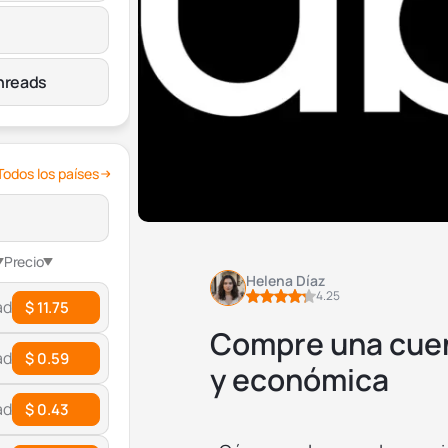
hreads
Todos los países
Precio
Helena Díaz
4.25
ad
$ 11.75
Compre una cuen
ad
$ 0.59
y económica
ad
$ 0.43