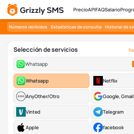
Precio
API
FAQ
Salario
Progr
Números recibidos
Estadísticas de consulta
Historial de s
Selección de servicios
Tod
Whatsapp
Whatsapp
Netflix
AnyOther/Otro
Google, Gmail
Vinted
Telegram
Apple
facebook