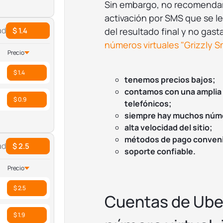
Sin embargo, no recomendamo
activación por SMS que se le
ad
$ 1.4
del resultado final y no ga
números virtuales "Grizzly S
Precio
$ 1.4
tenemos precios bajos;
contamos con una amplia 
$ 0.9
telefónicos;
siempre hay muchos núme
alta velocidad del sitio;
métodos de pago conven
ad
$ 2.5
soporte confiable.
Precio
$ 2.5
Cuentas de Uber
$ 1.9