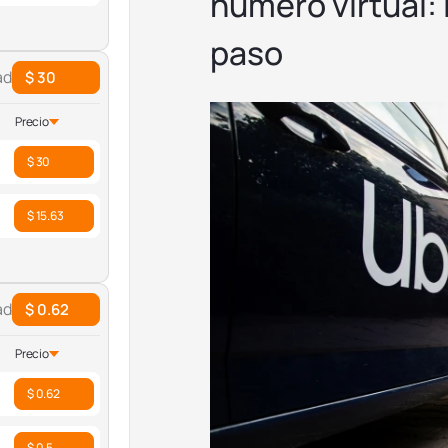
número virtual:
paso
ad
$ 30
Precio
$ 30
$ 15.63
ad
$ 0.62
Precio
$ 0.62
$ 0.5