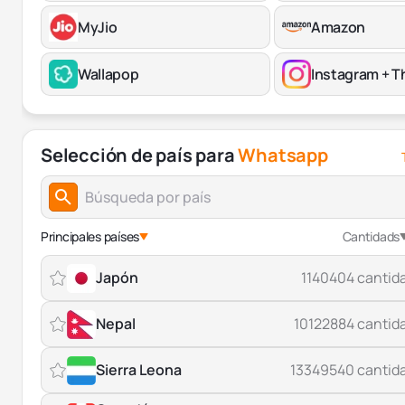
MyJio
Amazon
Wallapop
Instagram + T
Selección de país para
Whatsapp
Principales países
Cantidads
Japón
1140404 cantid
Nepal
10122884 cantid
Sierra Leona
13349540 cantid