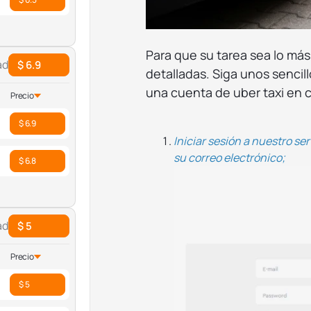
Para que su tarea sea lo más 
ad
$ 6.9
detalladas. Siga unos sencil
una cuenta de uber taxi en 
Precio
$ 6.9
Iniciar sesión
a nuestro ser
su correo electrónico;
$ 6.8
ad
$ 5
Precio
$ 5