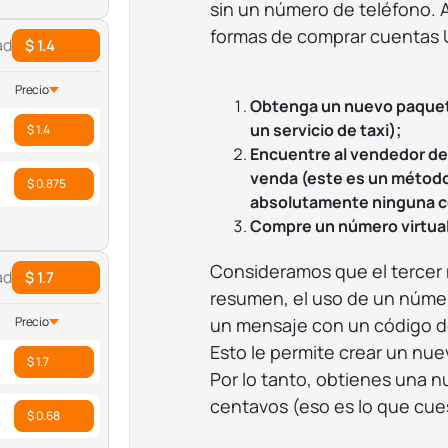
sin un número de teléfono. 
formas de comprar cuentas 
ad
$ 1.4
Precio
Obtenga un nuevo paquete 
un servicio de taxi);
$ 1.4
Encuentre al vendedor de 
venda (este es un método
$ 0.875
absolutamente ninguna co
Compre un número virtual 
Consideramos que el tercer
ad
$ 1.7
resumen, el uso de un número 
un mensaje con un código de 
Precio
Esto le permite crear un nuev
$ 1.7
Por lo tanto, obtienes una 
centavos (eso es lo que cue
$ 0.68