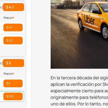
ad
$ 4.7
Precio
$ 4.7
$ 2.3
ad
$ 5
Precio
En la tercera década del siglo
aplican la verificación por 
$ 5
especialmente cierto para a
originalmente para teléfonos 
$ 3.13
uno de ellos. Por lo tanto, n