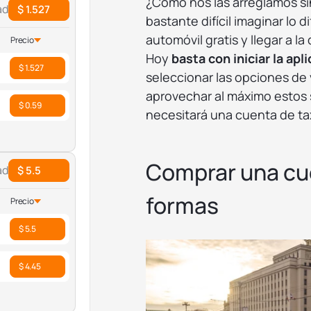
¿Cómo nos las arreglamos sin
ad
$ 1.527
bastante difícil imaginar lo d
automóvil gratis y llegar a l
Precio
Hoy
basta con iniciar la apl
$ 1.527
seleccionar las opciones de 
aprovechar al máximo estos s
$ 0.59
necesitará una cuenta de ta
Comprar una cue
ad
$ 5.5
formas
Precio
$ 5.5
$ 4.45