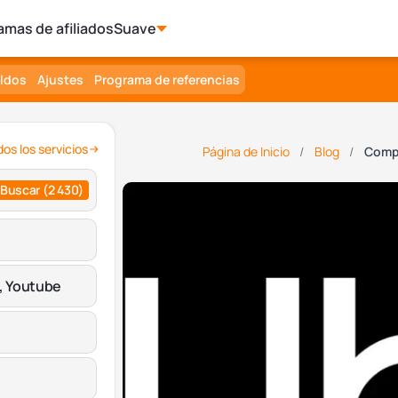
amas de afiliados
Suave
aldos
Ajustes
Programa de referencias
os los servicios
Página de Inicio
Blog
Compr
Buscar
(2 430)
, Youtube