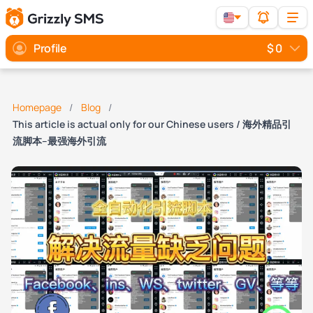
Profile
$ 0
Homepage
Blog
This article is actual only for our Chinese users / 海外精品引
流脚本--最强海外引流