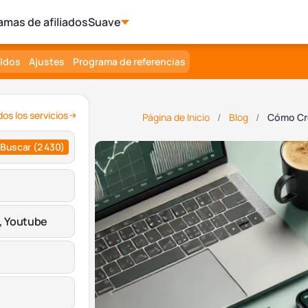
amas de afiliados
Suave
aldos
Ajustes
Programa de referencias
os los servicios
Página de Inicio
Blog
Cómo Cr
Buscar
(2 430)
, Youtube