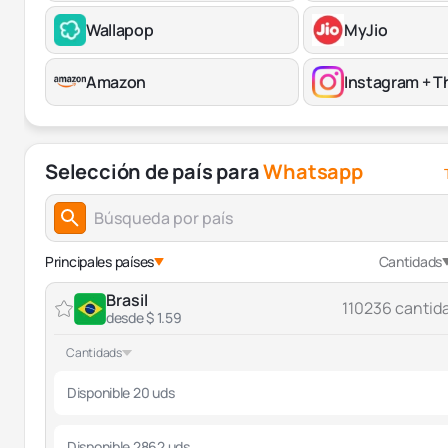
Wallapop
MyJio
Amazon
Instagram + T
Selección de país para
Whatsapp
Principales países
Cantidads
Brasil
110236 cantid
desde $ 1.59
Cantidads
Disponible 20 uds
Disponible 2862 uds