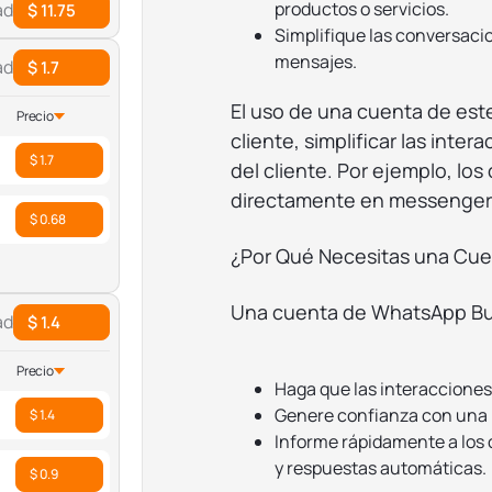
productos o servicios.
ad
$ 11.75
Simplifique las conversacio
mensajes.
ad
$ 1.7
El uso de una cuenta de este
Precio
cliente, simplificar las inte
$ 1.7
del cliente. Por ejemplo, lo
directamente en messenger 
$ 0.68
¿Por Qué Necesitas una Cu
Una cuenta de WhatsApp Bus
ad
$ 1.4
Precio
Haga que las interacciones
Genere confianza con una 
$ 1.4
Informe rápidamente a los c
y respuestas automáticas.
$ 0.9