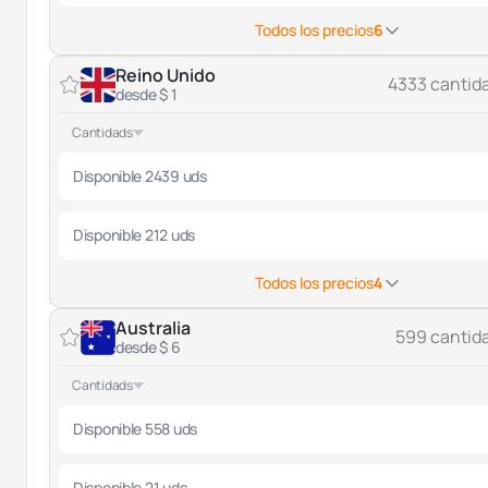
Todos los precios
6
Reino Unido
4333 cantid
desde $ 1
Cantidads
Disponible 2439 uds
Disponible 212 uds
Todos los precios
4
Australia
599 cantid
desde $ 6
Cantidads
Disponible 558 uds
Disponible 21 uds