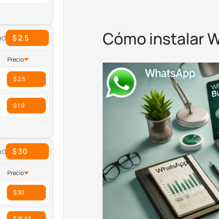
Cómo instalar 
ad
$ 2.5
Precio
$ 2.5
$ 1.9
ad
$ 30
Precio
$ 30
$ 15.63