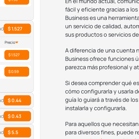
En el mundo actual, comunic
fácil y eficiente gracias a 
Business es una herramient
un servicio de calidad, aut
ad
$ 1.527
sus productos o servicios de
Precio
A diferencia de una cuenta
$ 1.527
Business ofrece funciones 
parezca más profesional y at
$ 0.59
Si desea comprender qué es
cómo configurarla y usarla d
guía lo guiará a través de l
ad
$ 0.44
instalarla y configurarla.
ad
$ 0.43
Para aquellos que necesitan
para diversos fines, puede 
ad
$ 5.5