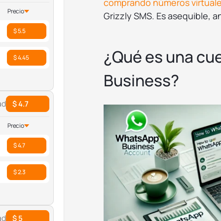
comprando números virtuales
Precio
Grizzly SMS. Es asequible, a
$ 5.5
¿Qué es una cu
$ 4.45
Business?
ad
$ 4.7
Precio
$ 4.7
$ 2.3
ad
$ 5