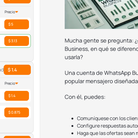
Precio
$ 5
Mucha gente se pregunta: 
$ 3.13
Business, en qué se diferen
usarla?
ad
$ 1.4
Una cuenta de WhatsApp Bus
popular mensajero diseñad
Precio
Con él, puedes:
$ 1.4
$ 0.875
Comuníquese con los client
Configure respuestas autom
Haga que las ofertas sean m