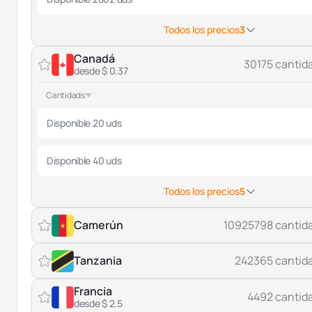
Todos los precios
3
Canadá
30175 cantid
desde $ 0.37
Cantidads
Disponible 20 uds
Disponible 40 uds
Todos los precios
5
Camerún
10925798 cantid
Tanzania
242365 cantid
Francia
4492 cantid
desde $ 2.5