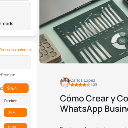
hreads
Todos los países
Precio
Carlos López
4.28
ad
$ 4.4
Cómo Crear y Co
Precio
WhatsApp Busin
$ 4.4
$ 1.95