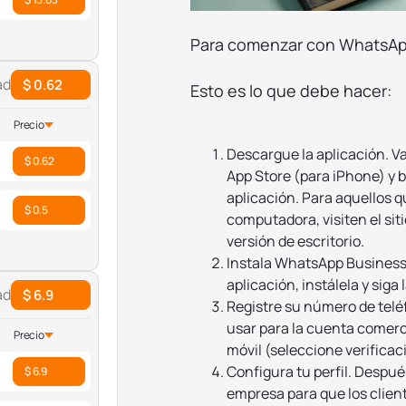
Para comenzar con WhatsApp 
ad
$ 0.62
Esto es lo que debe hacer:
Precio
Descargue la aplicación. Va
$ 0.62
App Store (para iPhone) y
aplicación. Para aquellos 
$ 0.5
computadora, visiten el sit
versión de escritorio.
Instala WhatsApp Business 
aplicación, instálela y siga
ad
$ 6.9
Registre su número de telé
usar para la cuenta comerci
Precio
móvil (seleccione verificaci
Configura tu perfil. Despué
$ 6.9
empresa para que los clie