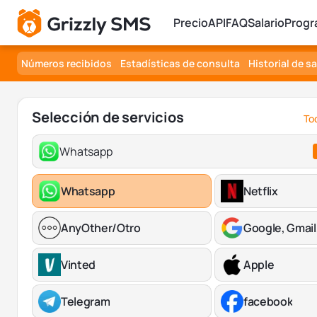
Precio
API
FAQ
Salario
Progr
Números recibidos
Estadísticas de consulta
Historial de s
Selección de servicios
Tod
Whatsapp
Whatsapp
Netflix
AnyOther/Otro
Google, Gmail
Vinted
Apple
Telegram
facebook